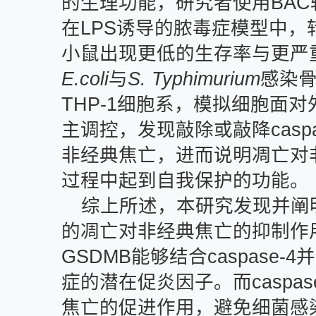
的生理功能，研究者使用
BAC
在
LPS
诱导的脓毒症模型中，
小鼠出现更低的生存率与更严
E.coli
与
S. Typhimurium
感染
THP-1
细胞系，模拟细胞面对
主调控，发现敲除或敲降
casp
非经典焦亡，进而说明凋亡对
过程中起到自我保护的功能。
综上所述，本研究发现并阐
的凋亡对非经典焦亡的抑制作
GSDMB
能够结合
caspase-4
并
症的潜在促炎因子。而
caspas
焦亡的促进作用，避免细菌感