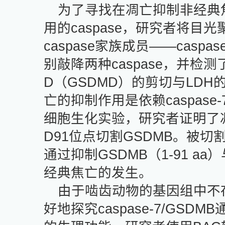
为了寻找在凋亡抑制非经典
用的
caspase
，研究者将目光
caspase
家族成员——
caspas
别敲降两种
caspase
，并检测
D
（
GSDMD
）的剪切与
LDH
亡的抑制作用是依赖
caspase-
细胞生化实验，研究者证明了
D91
位点切割
GSDMB
。被切
通过抑制
GSDMB
（
1-91 aa
）
经典焦亡的发生。
由于啮齿动物的基因组中不
好地探究
caspase-7/GSDMB