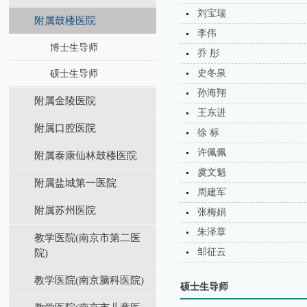
刘宝瑞
附属鼓楼医院
李伟
博士生导师
乔 彤
史冬泉
硕士生导师
孙海翔
附属金陵医院
王东进
附属口腔医院
徐 标
许佩佩
附属泰康仙林鼓楼医院
虞文魁
附属盐城第⼀医院
周建军
附属苏州医院
张梅娟
朱泽章
教学医院(南京市第二医
邹征云
院)
教学医院(南京脑科医院)
硕士生导师