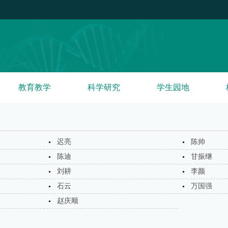
教育教学
科学研究
学生园地
迟亮
陈帅
陈迪
甘振继
刘耕
李颜
石云
万国强
赵庆顺