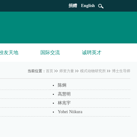
捐赠
English
校友天地
国际交流
诚聘英才
当前位置：
首页
师资力量
模式动物研究所
博士生导师
陈炯
高慧明
林兆宇
Yohei Niikura