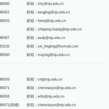
6560
邮箱：shy@nju.edu.cn
6451
邮箱：tangjing@nju.edu.cn
6043
邮箱：fanwj@nju.edu.cn
邮箱：zhiqiang.huang@nju.edu.cn
6407
邮箱：taolp@nju.edu.cn
3192
邮箱：yin_tingting@foxmail.com
6560
邮箱：maying@nju.edu.cn
6559
邮箱：chj@nju.edu.cn
6471
邮箱：chenxiaoye@nju.edu.cn
6559
邮箱：whh@nju.edu.cn
6471(鼓楼)
邮箱：chenxiaoye@nju.edu.cn