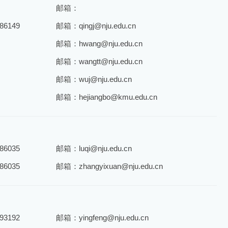
邮箱：
6149
邮箱：qingj@nju.edu.cn
邮箱：hwang@nju.edu.cn
邮箱：wangtt@nju.edu.cn
邮箱：wuj@nju.edu.cn
邮箱：hejiangbo@kmu.edu.cn
6035
邮箱：luqi@nju.edu.cn
6035
邮箱：zhangyixuan@nju.edu.cn
3192
邮箱：yingfeng@nju.edu.cn