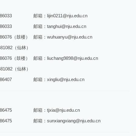
6033
邮箱：lijin0211@nju.edu.cn
6033
邮箱：tanghui@nju.edu.cn
86076（鼓楼）
邮箱：wuhuanyu@nju.edu.cn
681082（仙林）
86076（鼓楼）
邮箱：liuchang9898@nju.edu.cn
681082（仙林）
6407
邮箱：xingliu@nju.edu.cn
6475
邮箱：tjxia@nju.edu.cn
6475
邮箱：sunxiangxiang@nju.edu.cn