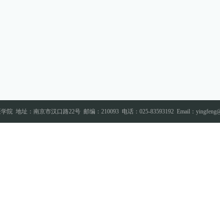
医学院
地址：南京市汉口路22号
邮编：210093
电话：025-83593192
Email：yingfeng@