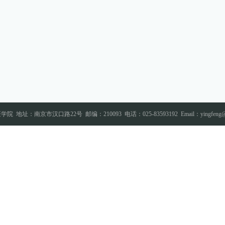
医学院
地址：南京市汉口路22号
邮编：210093
电话：025-83593192
Email：yingfeng@