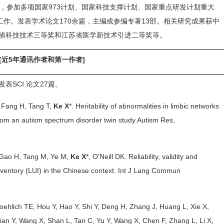
，参加多项国家
973
计划、国家科技支撑计划、国家重点研发计划重大
工作。发表学术论文
170
余篇，主编或参编专著
13
部。相关研究成果获中
省科技技术三等奖和江苏省医学新技术引进二等奖等。
[
近
5
年通讯作者和第一作者
]
发表
SCI
论文
27
篇。
, Fang H, Tang T,
Ke X
*
.
Heritability of abnormalities in limbic networks
rom an autism spectrum disorder twin study.
Autism Res,
 Gao H, Tang M, Ye M,
Ke X
*
, O'Neill DK. Reliability, validity and
nventory (LUI) in the Chinese context. Int J Lang Commun
oehlich TE, Hou Y, Hao Y, Shi Y, Deng H, Zhang J, Huang L, Xie X,
an Y, Wang X, Shan L, Tan C, Yu Y, Wang X, Chen F, Zhang L, Li X,