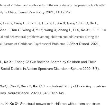
ems of children and adolescents in the early stage of reopening schools after
Transl Psychiatry. 2021, 11(1):342.
dy in China.
 Y, Hou Y, Deng H, Zhang J, Huang L, Xie X, Fang S, Xu Q, Xu L,
Shan L, Tan C, Wang J, Yu Y, Wang X, Zhang L, Li X,
Ke X
*, Li T*.
Risk
al and behavioural problems among children and adolescents during the
J Affect Disord. 2021,
sk Factors of Childhood Psychosocial Problems.
 L,
Ke X
*
, Zhang C
*
.
Gut Bacteria Shared by Children and Their
ocial Deficits in Autism Spectrum Disorder.
mSphere.
2020, 5(6):
, Wu Q, Chu K, Xiao C,
Ke X
*. Longitudinal Study of Brain Asymmetries
ears. Neuroscience. 2020,15:432:137-149.
 Chu K,
Ke X
*. Structural networks in children with autism spectrum