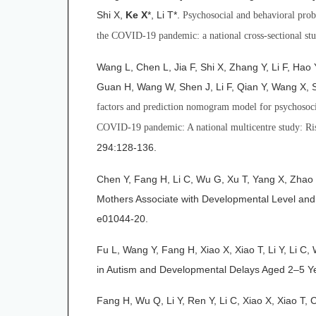
Shi X,
Ke X
*, Li T*.
Psychosocial and behavioral probl
the COVID-19 pandemic: a national cross-sectional stu
Wang L, Chen L, Jia F, Shi X, Zhang Y, Li F, Hao
Guan H, Wang W, Shen J, Li F, Qian Y, Wang X, 
factors and prediction nomogram model for psychosoci
COVID-19 pandemic: A national multicentre study: Ri
294:128-136.
Chen Y, Fang H, Li C, Wu G, Xu T, Yang X, Zhao
Mothers Associate with Developmental Level and S
e01044-20
.
Fu L, Wang Y, Fang H, Xiao X, Xiao T, Li Y, Li C
in Autism and Developmental Delays Aged 2–5 Y
Fang H, Wu Q, Li Y, Ren Y, Li C, Xiao X, Xiao T,