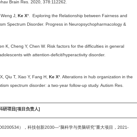
Behav Brain Res. 2020, 378:112262.
, Weng J,
Ke X
*. Exploring the Relationship between Fairness and
 Autism Spectrum Disorder. Progress in Neuropsychopharmacology &
n K, Cheng Y, Chen W. Risk factors for the difficulties in general
dolescents with attention-deficit/hyperactivity disorder.
 X, Qiu T, Xiao Y, Fang H,
Ke X
*. Alterations in hub organization in the
autism spectrum disorder: a two-year follow-up study. Autism Res.
科研项目
[
项目负责人
]
D0200534
），科技创新
2030—“
脑科学与类脑研究”重大项目，
2021-