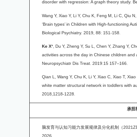
disorder with regression: A graph theory study. 
Wang Y, Xiao Y, Li Y, Chu K, Feng M, Li C, Qiu N
‘Brain types’ in Children with High-functioning
Biological Psychiatry. 2019, 88: 151-158.
Ke X
*, Du Y, Zheng Y, Su L, Chen Y, Zhang Y, Che
activities across the day in Chinese children and a
Neuropsychiatr Dis Treat. 2019:15 157–166.
Qian L, Wang Y, Chu K, Li Y, Xiao C, Xiao T, Xiao
white matter structural network in toddlers with 
2018,1218-1228.
承担
脑发育与认知习能力发展规律及分化机制（
2021Z
2026.