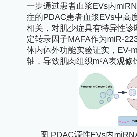
一步
通过
患者
血浆
EVs
内
miR
症的
PDAC
患者血浆
EVs
中高
相关，对肌少症具有特异性诊
定转录因子
MAFA
作为
miR-22
体内体外功能实验证实，
EV-m
轴，导致肌肉组织
m⁶A
表观修
图
PDAC
源性
EVs
内
miRN