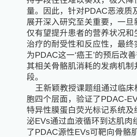
持手段往往难以
奏效，极大降
量
。因此，针对
PDAC
恶液质
展开深入研究至关重要，一旦
仅
有望
提升
患者的
营养状况和
治疗的耐受性和反应性，最终
为
PDAC
这一‘癌王’的预后改
其相关骨骼肌消耗的
发病
机制
段
。
王新颖教授课题组通过临床
胞四个层面，验证了
PDAC-E
特异性膜蛋白荧光标记系统及
泌
EVs
通过血液循环到达肌肉
了
PDAC
源性
EVs
可靶向骨骼