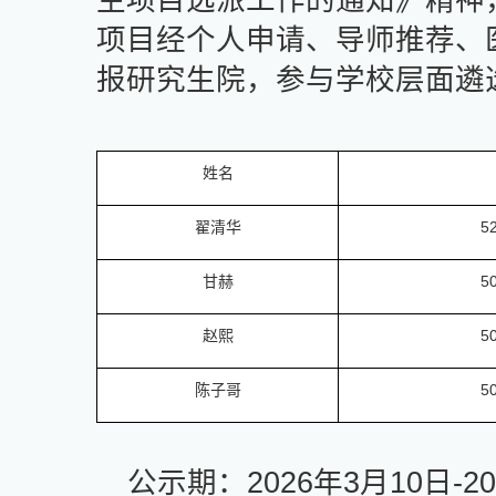
生项目选派工作的通知
》
精神
项目经个人申请、导师推荐、
报研究生院，参与学校层面遴
姓名
翟清华
5
甘赫
5
赵熙
5
陈子哥
5
公示期：
2026
年
3
月
10
日
-2