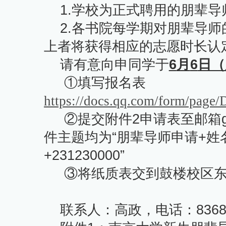
1.
学校为正式聘用的朋辈导
2.
各书院每学期对朋辈导师
上者将获得相应的志愿时长认
请有意向申同学于
6
月
6
日（
①
填写报名表
https://docs.qq.com/form/p
②
提交附件
2
申请表至邮箱
件主题均为“朋辈导师申请
+
姓
+231230000”
③
将纸质表交到鼓楼校区
联系人：高政，电话：
836