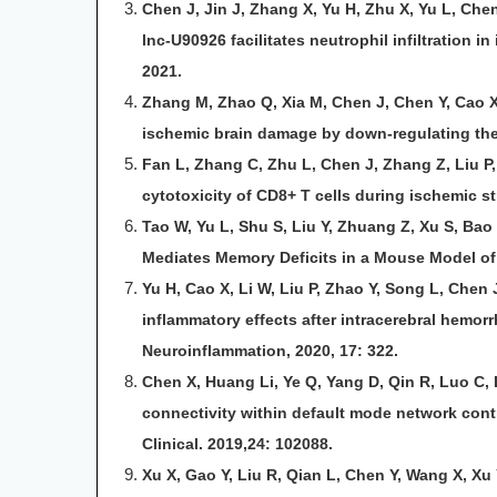
Chen J, Jin J, Zhang X, Yu H, Zhu X, Yu L, Chen 
lnc-U90926 facilitates neutrophil infiltration 
2021.
Zhang M, Zhao Q, Xia M, Chen J, Chen Y, Cao 
ischemic brain damage by down-regulating the
Fan L, Zhang C, Zhu L, Chen J, Zhang Z, Liu 
cytotoxicity of CD8+ T cells during ischemic st
Tao W, Yu L, Shu S, Liu Y, Zhuang Z, Xu S, Bao
Mediates Memory Deficits in a Mouse Model of 
Yu H, Cao X, Li W, Liu P, Zhao Y, Song L, Chen 
inflammatory effects after intracerebral hemorr
Neuroinflammation, 2020, 17: 322.
Chen X, Huang Li, Ye Q, Yang D, Qin R, Luo C, 
connectivity within default mode network cont
Clinical. 2019,24: 102088.
Xu X, Gao Y, Liu R, Qian L, Chen Y, Wang X, Xu