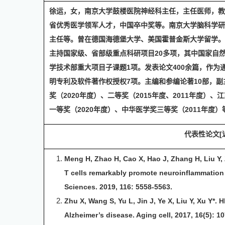
徐运，女，南京大学鼓楼医院神经科主任，主任医师，教
省优秀医学领军人才，中国卒中奖等。南京大学脑科学研
主任等。曾在德国海德堡大学、美国霍普金斯大学留学。
主持国家级、省部级重点科研项目
20
多项，其中国家自
学技术部重大项目子课题
1
项。发表论文
400
余篇，作为
明专利及软件著作权授权
7
项。主编和参编论著
10
部，副
奖（
2020
年度）、二等奖（
2015
年度、
2011
年度）、江
一等奖（
2020
年度）、中华医学奖三等奖（
2011
年度）
代表性
论文
[
Meng H, Zhao H, Cao X, Hao J, Zhang H, Liu Y,
T cells remarkably promote neuroinflammation 
Sciences. 2019, 116: 5558-5563.
Zhu X, Wang S, Yu L, Jin J, Ye X, Liu Y, Xu Y*
Alzheimer’s disease. Aging cell, 2017, 16(5): 1