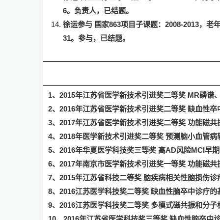
6
。
负责人，已结题。
徐运
参与 国家
863
项目子课题：
2008-2013
，老
31
。参与，已结题。
1
、
2015
年江苏省医学新技术引进奖二等奖
MR
磷谱
2
、
2016
年江苏省医学新技术引进奖二等奖 缺血性卒
3
、
2017
年江苏省医学新技术引进奖二等奖 功能磁共
4
、
2018
年医学新技术引进奖二等奖 预测脑小血管病
5
、
2016
年华夏医学科技奖三等奖 高
AD
风险
MCI
早期
6
、
2017
年南京市医学新技术引进奖一等奖 功能磁共
7
、
2015
年江苏省科技二等奖 脑疾病相关性脑损伤诊
8
、
2016
江苏医学科技奖二等奖 缺血性脑卒中诊疗的
9
、
2016
江苏医学科技奖二等奖 多模式磁共振和分子
10
、
2016
年江苏省医学科技奖三等奖 缺血性脑卒中