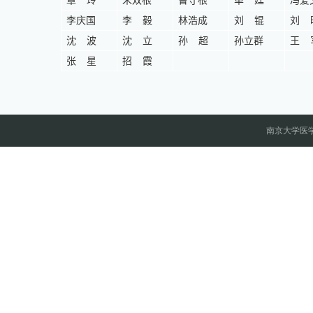
章
玲
朱双根
曹守根
单
廷
冯爱
李庆国
李
毅
林浩成
刘
锟
刘
沈
波
沈
立
孙
超
孙立群
王
张
星
招
霞
南京大学医