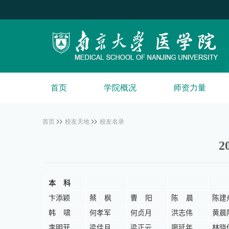
首页
学院概况
师资力量
首页
校友天地
校友名录
2
本
科
卞添颖
蔡
枫
曹
阳
陈
晨
陈建
韩
啸
何孝军
何贞月
洪志伟
黄晨
李明菲
梁佳月
梁正云
廖延年
林晓