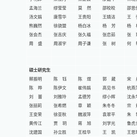
孟海兰
缪莹莹
莫
然
邵皎皎
邵思
汤文娟
唐雪华
王贵阳
王婧洁
王
熊巍然
徐骁盟
杨白冰
杨
芳
杨
张会杰
张吉庆
张久福
张恋茹
张
周
盛
周淑宇
周子谦
张
树
何
硕士研究生
蔡振明
陈
钰
陈
煜
郭
葳
宋
陈
晔
陈伊文
崔伟娟
高见书
杭燕
刘
蕾
刘雅玲
孟德芳
缪小辉
沈永
张丽莉
张希燃
章
颖
朱冬冬
宗
王变荣
徐亚秋
魏淑萍
袁翠平
朱
黄传江
贾
玥
蒋
旭
刘学光
鲁虎
沈建国
孙立胜
王桂华
王
凯
王思