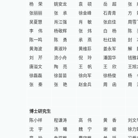
杨
荣
姚安龙
袁
硕
岳
超
张
张丽丽
张
承
徐金峰
石青青
方
吴夏慧
肖江强
肖
敏
张启佳
周雪
李
伟
杨敬辉
张
炜
白
杨
陈
陈一鸣
陈
勇
承
燕
杜红瑜
封
黄海波
黄淑玲
黄维荪
姜永军
解
刘
芹
流小舟
倪
玲
潘国华
钱雅
唐溢文
陶
亮
王
帆
王
欣
王旭
徐磊磊
徐苗苗
徐向军
徐杨俊
杨
张
秦
张
艳
赵金兵
周
函
周
博士研究生
陈小祥
程谦涛
高
伟
黄
香
刘文
沈
宇
汤
曦
魏
宁
谢
峻
徐力