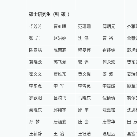
硕士研究生（
科硕
）
毕芳芳
曹虹晖
范珊珊
傅炳元
齐雅
张岩
赵洪婷
沈涤
曹裕
曾慧
陈意喆
陈雨寒
程旻桦
崔经纬
戴旭
葛晓龙
郭飞龙
郭遥
何永欢
贺东
霍文文
贾维东
贾文俊
姜波
姜瑞
李东虎
李军
李雪灵
李媛媛
廖至
罗欧阳
吕腾飞
马晓东
倪倩倩
努尔
秦晓东
邱翔宇
邱宇
沈嘉铭
沈思
孙梦
唐涵斐
唐会
唐雪华
田
王荪蔚
王冶
王钰洁
温思远
县宏