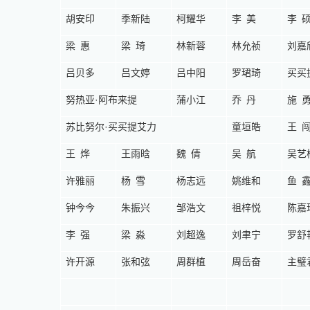
胡安印
季新陆
柯耀华
李美
李
梁惠
梁琦
林新蓉
林允祯
刘嘉
吕贝多
吕文婷
吕中阳
罗珺琦
买买
努热亚
·
阿布来提
蒲小江
乔丹
施
苏比努尔
·
买买提艾力
童垣皓
王
王烨
王雨晗
魏倩
吴航
吴艺
许雅丽
杨雪
杨志远
姚维和
鱼
钟今今
朱振兴
邹浩文
祖梓悦
陈嘉
李强
梁淼
刘超逸
刘聿宁
罗舒
许开源
张和弦
周群植
周岳奋
主璧