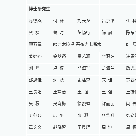
博士研究生
陈德燕
何轩
刘云龙
吕京澴
任
蔡枫
曹昀
陈畅行
陈晨
陈东
顾万建
哈力木拉提
·
吾布力卡斯木
韩
姜婷婷
金梦然
雷艺珊
李冠炜
连惠
刘晔
卢楠
马海军
孟海兰
敏思
邵思佳
沈骁
史陆森
宋佳
苏云
王贵阳
王婧洁
王强
王强
王振
吴骎
吴晓梅
徐骁盟
许丽丽
闫
尹莎莎
展平
张灏
张华升
张恋
章文文
赵晓智
周晨辉
周迪
周