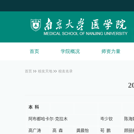
首页
学院概况
师资力量
首页
校友天地
校友名录
2
本科
阿布都哈卡尔
·
克拉木
岑少钦
陈海
高广涛
高森
龚晨怡
苟鹏
顾丽