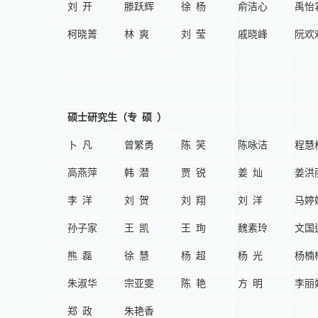
刘开
滕跃辉
徐杨
俞洁心
禹怡
柯晓菁
林爽
刘莹
戚晓峰
阮欢
硕士研究生（
专硕
）
卜凡
曾繁勇
陈笑
陈咏洁
程慧
高燕萍
韩潜
贾锐
姜灿
姜洪
李洋
刘贺
刘翔
刘洋
马婷
孙子家
王凯
王珣
魏素玲
文国
熊磊
徐慧
杨超
杨光
杨楠
朱淑华
宗亚雯
陈艳
方明
李丽
郑政
朱艳香