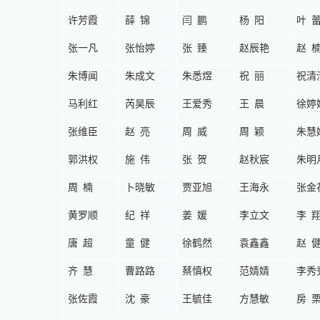
许芳霞
薛锦
闫鹏
杨阳
叶
张一凡
张怡婷
张臻
赵辰艳
赵
朱博闻
朱成文
朱悉煜
祝丽
祝清
马利红
芮昊辰
王爱秀
王晨
徐婷
张维臣
赵亮
周威
周颖
朱慧
郭洪权
施伟
张贺
赵秋宸
朱明
周楠
卜晓敏
贾亚旭
王海永
张金
黄罗顺
纪祥
姜媛
李立文
李
唐超
童健
徐鹤然
袁鑫鑫
赵
齐慧
曹路路
蔡慎权
范婧婧
李秀
张佐霞
沈豪
王毓佳
方慧敏
房