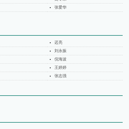
张爱华
迟亮
刘永振
倪海波
王婷婷
张志强