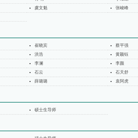
虞文魁
张峻峰
崔晓宾
蔡平强
洪浩
黄颖钰
李澜
李颜
石云
石天舒
薛璐璐
袁阿虎
硕士生导师