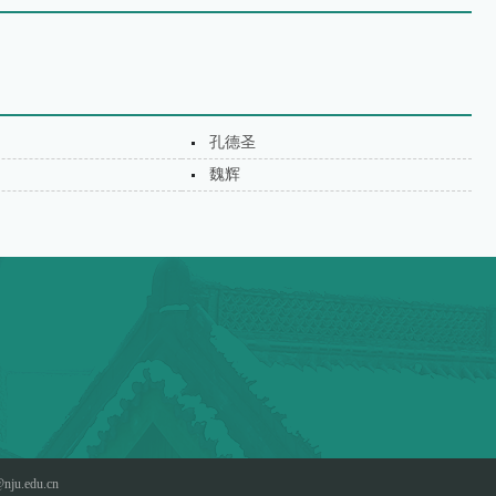
孔德圣
魏辉
nju.edu.cn