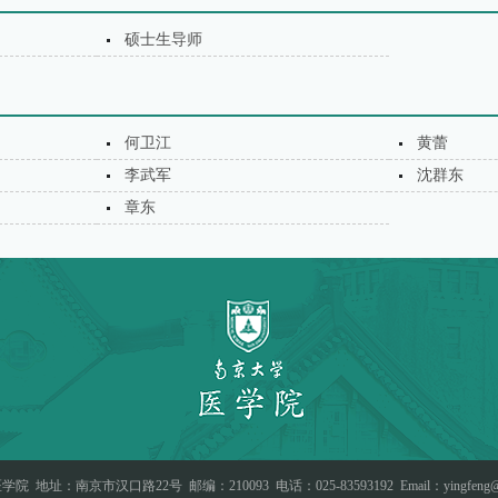
硕士生导师
何卫江
黄蕾
李武军
沈群东
章东
医学院
地址：南京市汉口路22号
邮编：210093
电话：025-83593192
Email：yingfeng@