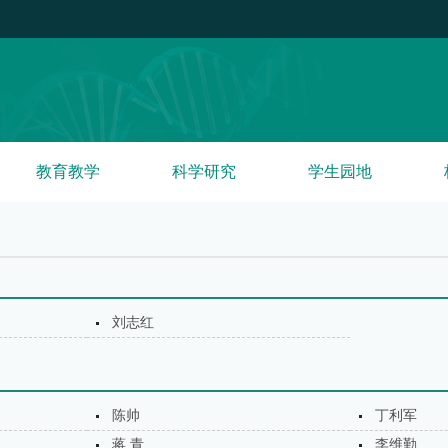
教育教学
科学研究
学生园地
刘志红
陈帅
丁利军
蒋 青
李维勤