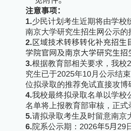
见附件。
注意事项：
1.
少民计划考生近期将由学校
南京大学研究生招生网公示的
2.
区域技术转移转化补充招生
学院官网及南京大学研究生招
3.
根据教育部相关要求，我校
究生已于
2025
年
10
月公示结束
位拟录取的推荐免试直接攻博
4.
我校最终拟录取名单以学校
名单将上报教育部审核，正式
5.
请拟录取考生及时留意南京
6.
院系公示期：
2026
年
5
月
29